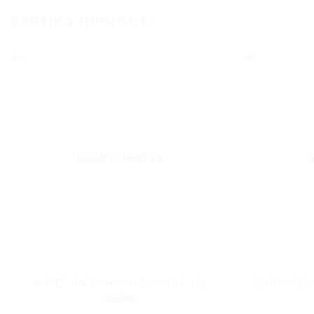
ΣΧΕΤΙΚΆ ΠΡΟΪΌΝΤΑ
Add to
wishlist
ΕΞΑΝΤΛΗΜΈΝΟ
+
+
ΒΕΝΤΙΛΑΤΕΡ 
ΜΟΤΕΡ ΠΑΓΟΜΗΧΑΝΗΣ WHIRLPOOL
95.00
€