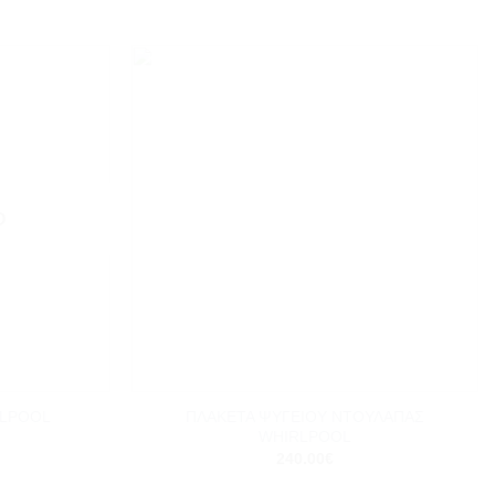
Add to
Add to
wishlist
wishlist
Ο
+
ΠΛΑΚΕΤΑ ΨΥΓΕΙΟΥ ΝΤΟΥΛΑΠΑΣ
RLPOOL
WHIRLPOOL
240.00
€