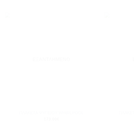
Add to
wishlist
ΕΞΑΝΤΛΗΜΈΝΟ
+
+
ΠΛΑΚΕΤΑ ΨΥΓΕΙΟΥ WHIRLPOOL
ΠΛΑΚΕ
173.00
€