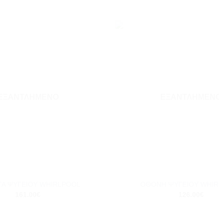
Add to
wishlist
ΕΞΑΝΤΛΗΜΈΝΟ
ΕΞΑΝΤΛΗΜΈΝ
+
ΤΑ ΨΥΓΕΙΟΥ WHIRLPOOL
ΟΘΟΝΗ ΨΥΓΕΙΟΥ WHI
161.00
€
126.00
€