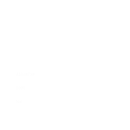
41028738
1000
Ναί