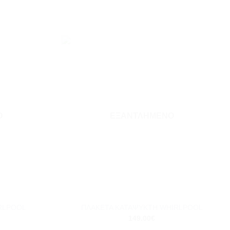
Add to
Add to
wishlist
wishlist
Ο
ΕΞΑΝΤΛΗΜΈΝΟ
+
RLPOOL
ΠΛΑΚΕΤΑ ΚΑΤΑΨΥΚΤΗ WHIRLPOOL
149.00
€