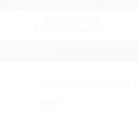
 μήνες εγγύηση σε κάθε εργασία Service
ΒΡΕΊΤΕ ΜΑΣ
EMAIL
09:00 - 18:00
2310312000
ΙΣΤΉΡΕΣ-ΦΤΕΡΩΤΈΣ
ΒΕΝΤΙΛΑΤΕΡ ΨΥΓΕΙΟΥ
Add to
28.00
wishlist
€
Εξαντλημένο
Κωδικός προϊόντος:
03-009-0023
Κατηγορίες:
Ανεμιστήρες-Φτερωτές
,
Ηλεκτρικά ΜΕΡΗ
,