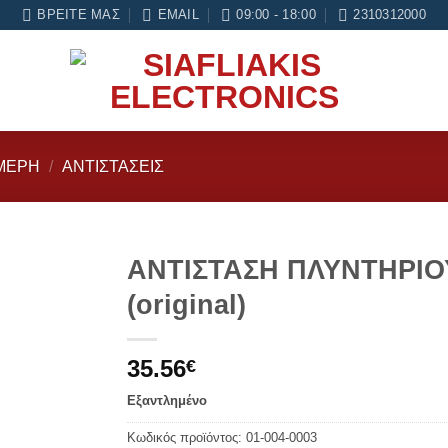
ήνες εγγύηση σε κάθε εργασία Service
ΒΡΕΊΤΕ ΜΑΣ
EMAIL
09:00 - 18:00
2310312000
ΜΈΡΗ
/
ΑΝΤΙΣΤΆΣΕΙΣ
ΑΝΤΙΣΤΑΣΗ ΠΛΥΝΤΗΡΙΟ
(original)
Add to
wishlist
35.56
€
Εξαντλημένο
Κωδικός προϊόντος:
01-004-0003