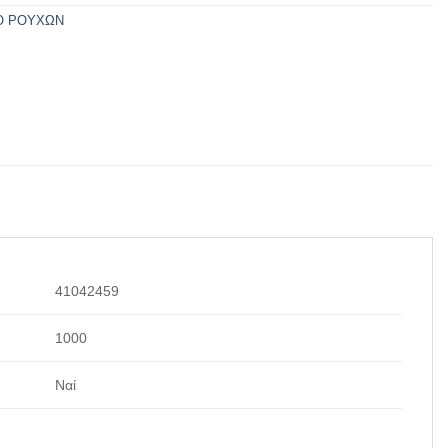
Ο ΡΟΥΧΩΝ
41042459
1000
Ναί